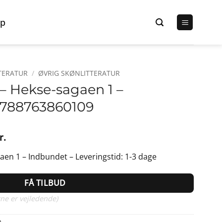
p
TERATUR
/
ØVRIG SKØNLITTERATUR
– Hekse-sagaen 1 –
9788763860109
Den
r.
lige
aktuelle
en 1 – Indbundet – Leveringstid: 1-3 dage
pris
er:
FÅ TILBUD
r..
168,95 kr..
ne er vejledende)