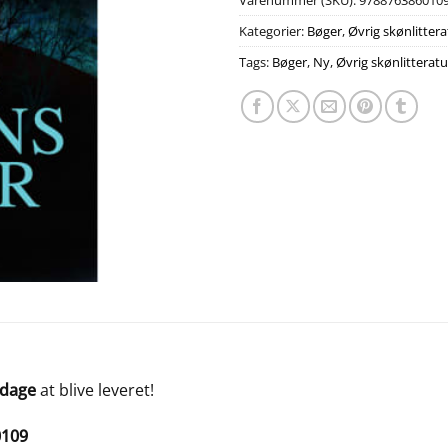
Varenummer (SKU):
978876386010
Kategorier:
Bøger
,
Øvrig skønlittera
Tags:
Bøger
,
Ny
,
Øvrig skønlitteratu
 dage
at blive leveret!
0109