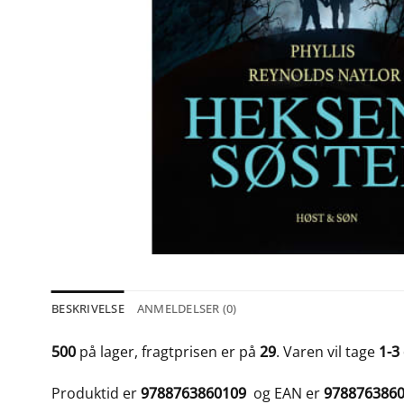
BESKRIVELSE
ANMELDELSER (0)
500
på lager, fragtprisen er på
29
. Varen vil tage
1-3
Produktid er
9788763860109
og EAN er
978876386