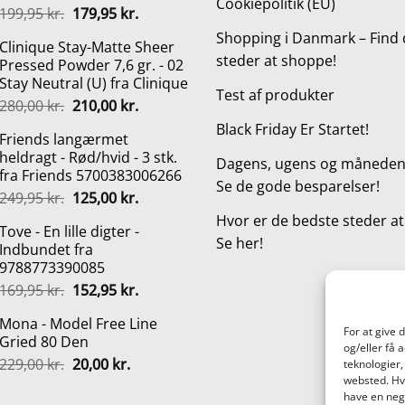
Cookiepolitik (EU)
Den
Den
199,95
kr.
179,95
kr.
oprindelige
aktuelle
Shopping i Danmark – Find 
Clinique Stay-Matte Sheer
pris
pris
steder at shoppe!
Pressed Powder 7,6 gr. - 02
var:
er:
Stay Neutral (U) fra Clinique
199,95 kr..
179,95 kr..
Test af produkter
Den
Den
280,00
kr.
210,00
kr.
oprindelige
aktuelle
Black Friday Er Startet!
Friends langærmet
pris
pris
heldragt - Rød/hvid - 3 stk.
var:
er:
Dagens, ugens og månedens
fra Friends 5700383006266
280,00 kr..
210,00 kr..
Se de gode besparelser!
Den
Den
249,95
kr.
125,00
kr.
oprindelige
aktuelle
Hvor er de bedste steder a
Tove - En lille digter -
pris
pris
Se her!
Indbundet fra
var:
er:
9788773390085
249,95 kr..
125,00 kr..
Den
Den
169,95
kr.
152,95
kr.
oprindelige
aktuelle
Mona - Model Free Line
pris
pris
For at give 
Gried 80 Den
var:
er:
og/eller få 
Den
Den
229,00
kr.
20,00
kr.
169,95 kr..
152,95 kr..
teknologier,
oprindelige
aktuelle
websted. Hvi
have en nega
pris
pris