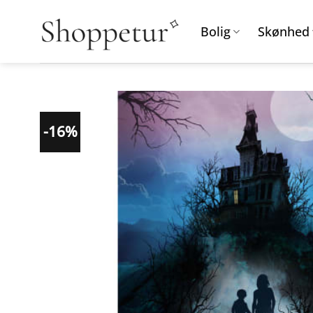
Fortsæt
til
Bolig
Skønhed
indhold
-16%