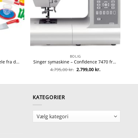
BOLIG
Dantoy stort køkkensæt – 59 dele fra dantoy 5701217042566
Singer symaskine – Confidence 7470 fra singer 4996856110016
Den
Den
4.795,00
kr.
2.799,00
kr.
oprindelige
aktuelle
pris
pris
var:
er:
4.795,00 kr..
2.799,00 kr..
KATEGORIER
Kategorier