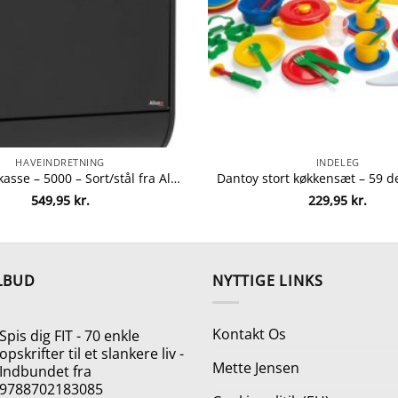
HAVEINDRETNING
INDELEG
Allux postkasse – 5000 – Sort/stål fra Allux 5701701605147
549,95
kr.
229,95
kr.
LBUD
NYTTIGE LINKS
Kontakt Os
Spis dig FIT - 70 enkle
opskrifter til et slankere liv -
Mette Jensen
Indbundet fra
9788702183085