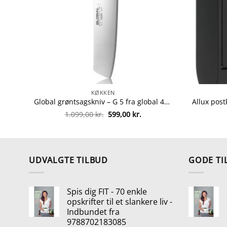
KØKKEN
Global grøntsagskniv – G 5 fra global 4943691805485
Den
Den
1.099,00
kr.
599,00
kr.
oprindelige
aktuelle
pris
pris
var:
er:
1.099,00 kr..
599,00 kr..
UDVALGTE TILBUD
GODE TI
Spis dig FIT - 70 enkle
opskrifter til et slankere liv -
Indbundet fra
9788702183085