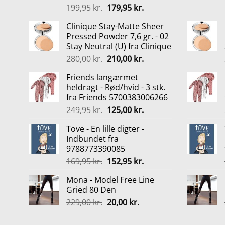
Den
Den
199,95
kr.
179,95
kr.
oprindelige
aktuelle
Clinique Stay-Matte Sheer
pris
pris
Pressed Powder 7,6 gr. - 02
var:
er:
Stay Neutral (U) fra Clinique
199,95 kr..
179,95 kr..
Den
Den
280,00
kr.
210,00
kr.
oprindelige
aktuelle
Friends langærmet
pris
pris
heldragt - Rød/hvid - 3 stk.
var:
er:
fra Friends 5700383006266
280,00 kr..
210,00 kr..
Den
Den
249,95
kr.
125,00
kr.
oprindelige
aktuelle
Tove - En lille digter -
pris
pris
Indbundet fra
var:
er:
9788773390085
249,95 kr..
125,00 kr..
Den
Den
169,95
kr.
152,95
kr.
oprindelige
aktuelle
Mona - Model Free Line
pris
pris
Gried 80 Den
var:
er:
Den
Den
229,00
kr.
20,00
kr.
169,95 kr..
152,95 kr..
oprindelige
aktuelle
pris
pris