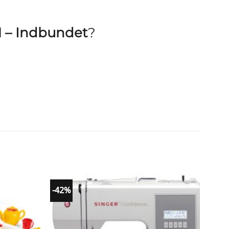
1 – Indbundet
?
-42%