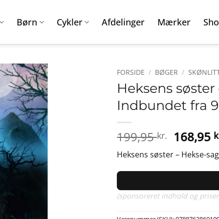
Børn
Cykler
Afdelinger
Mærker
Sho
FORSIDE
/
BØGER
/
SKØNLIT
Heksens søster 
Indbundet fra 
Den
199,95
168,95
kr.
k
oprinde
Heksens søster – Hekse-saga
pris
var:
199,95 k
(sponsoreret indhold og priser