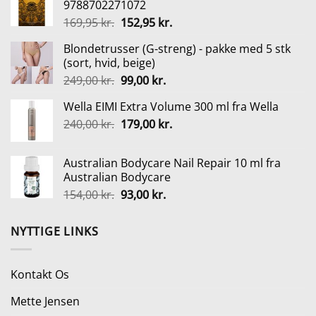
9788702271072
var:
er:
Den
Den
169,95
kr.
152,95
kr.
89,00 kr..
66,75 kr..
oprindelige
aktuelle
Blondetrusser (G-streng) - pakke med 5 stk
pris
pris
(sort, hvid, beige)
var:
er:
Den
Den
249,00
kr.
99,00
kr.
169,95 kr..
152,95 kr..
oprindelige
aktuelle
Wella EIMI Extra Volume 300 ml fra Wella
pris
pris
Den
Den
240,00
kr.
var:
179,00
kr.
er:
oprindelige
aktuelle
249,00 kr..
99,00 kr..
pris
pris
Australian Bodycare Nail Repair 10 ml fra
var:
er:
Australian Bodycare
240,00 kr..
179,00 kr..
Den
Den
154,00
kr.
93,00
kr.
oprindelige
aktuelle
pris
pris
NYTTIGE LINKS
var:
er:
154,00 kr..
93,00 kr..
Kontakt Os
Mette Jensen