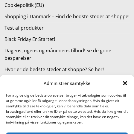
Cookiepolitik (EU)
Shopping i Danmark – Find de bedste steder at shoppe!
Test af produkter
Black Friday Er Startet!
Dagens, ugens og månedens tilbud! Se de gode
besparelser!
Hvor er de bedste steder at shoppe? Se her!
Administrer samtykke
KATEGORIER
For at give dig de bedste oplevelser bruger vi teknologier som cookies til
at gemme og/eller få adgang til enhedsoplysninger. Hvis du giver dit
Kategorier
samtykke til disse teknologier, kan vi behandle data som f.eks.
browsingadfærd eller unikke ID'er på dette websted. Hvis du ikke giver dit
samtykke eller trækker dit samtykke tilbage, kan det have en negativ
indvirkning på visse funktioner og egenskaber.
Læs vores guide til online shopping