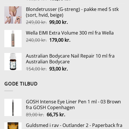
oprindelige
aktuelle
Blondetrusser (G-streng) - pakke med 5 stk
pris
pris
(sort, hvid, beige)
var:
er:
Den
Den
249,00
kr.
99,00
kr.
169,95 kr..
152,95 kr..
oprindelige
aktuelle
Wella EIMI Extra Volume 300 ml fra Wella
pris
pris
Den
Den
240,00
kr.
var:
179,00
kr.
er:
oprindelige
aktuelle
249,00 kr..
99,00 kr..
pris
pris
Australian Bodycare Nail Repair 10 ml fra
var:
er:
Australian Bodycare
240,00 kr..
179,00 kr..
Den
Den
154,00
kr.
93,00
kr.
oprindelige
aktuelle
pris
pris
GODE TILBUD
var:
er:
154,00 kr..
93,00 kr..
GOSH Intense Eye Liner Pen 1 ml - 03 Brown
fra GOSH Copenhagen
Den
Den
89,00
kr.
66,75
kr.
oprindelige
aktuelle
Guldsmed i rav - Outlander 2 - Paperback fra
pris
pris