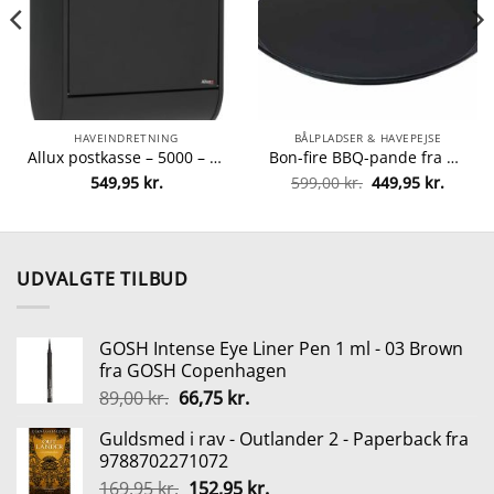
HAVEINDRETNING
BÅLPLADSER & HAVEPEJSE
Allux postkasse – 5000 – Sort/stål fra Allux 5701701605147
Bon-fire BBQ-pande fra Bon-fire 5708085100084
Den
Den
549,95
kr.
599,00
kr.
449,95
kr.
elle
oprindelige
aktuel
pris
pris
var:
er:
00 kr..
599,00 kr..
449,95 
UDVALGTE TILBUD
GOSH Intense Eye Liner Pen 1 ml - 03 Brown
fra GOSH Copenhagen
Den
Den
89,00
kr.
66,75
kr.
oprindelige
aktuelle
Guldsmed i rav - Outlander 2 - Paperback fra
pris
pris
9788702271072
var:
er:
Den
Den
169,95
kr.
152,95
kr.
89,00 kr..
66,75 kr..