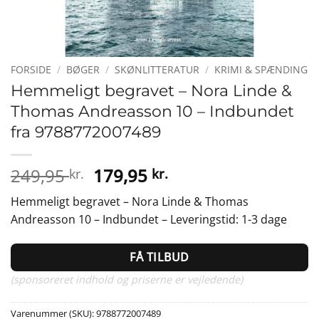
FORSIDE
/
BØGER
/
SKØNLITTERATUR
/
KRIMI & SPÆNDING
Hemmeligt begravet – Nora Linde &
Thomas Andreasson 10 – Indbundet
fra 9788772007489
Den
Den
249,95
179,95
kr.
kr.
oprindelige
aktuelle
Hemmeligt begravet – Nora Linde & Thomas
pris
pris
Andreasson 10 – Indbundet – Leveringstid: 1-3 dage
var:
er:
249,95 kr..
179,95 kr..
FÅ TILBUD
(sponsoreret indhold og priserne er vejledende)
Varenummer (SKU):
9788772007489