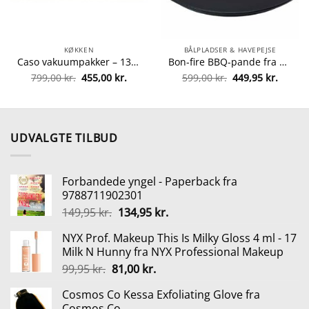
KØKKEN
BÅLPLADSER & HAVEPEJSE
Caso vakuumpakker – 1340 VC10 fra caso 4038437013405
Bon-fire BBQ-pande fra Bon-fire 5708085100084
Den
Den
Den
Den
799,00
kr.
455,00
kr.
599,00
kr.
449,95
kr.
lle
oprindelige
aktuelle
oprindelige
aktuel
pris
pris
pris
pris
var:
er:
var:
er:
5 kr..
799,00 kr..
455,00 kr..
599,00 kr..
449,95 
UDVALGTE TILBUD
Forbandede yngel - Paperback fra
9788711902301
Den
Den
149,95
kr.
134,95
kr.
oprindelige
aktuelle
NYX Prof. Makeup This Is Milky Gloss 4 ml - 17
pris
pris
Milk N Hunny fra NYX Professional Makeup
var:
er:
Den
Den
99,95
kr.
81,00
kr.
149,95 kr..
134,95 kr..
oprindelige
aktuelle
Cosmos Co Kessa Exfoliating Glove fra
pris
pris
Cosmos Co