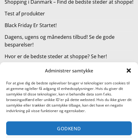
Shopping i Danmark – Find de bedste steder at shoppe!
Test af produkter
Black Friday Er Startet!
Dagens, ugens og månedens tilbud! Se de gode
besparelser!
Hvor er de bedste steder at shoppe? Se her!
Administrer samtykke
KATEGORIER
For at give dig de bedste oplevelser bruger vi teknologier som cookies til
at gemme og/eller få adgang til enhedsoplysninger. Hvis du giver dit
Kategorier
samtykke til disse teknologier, kan vi behandle data som f.eks.
browsingadfærd eller unikke ID'er på dette websted. Hvis du ikke giver dit
samtykke eller trækker dit samtykke tilbage, kan det have en negativ
indvirkning på visse funktioner og egenskaber.
Læs vores guide til online shopping
GODKEND
Visa
PayPal
Stripe
MasterCard
Cash
On