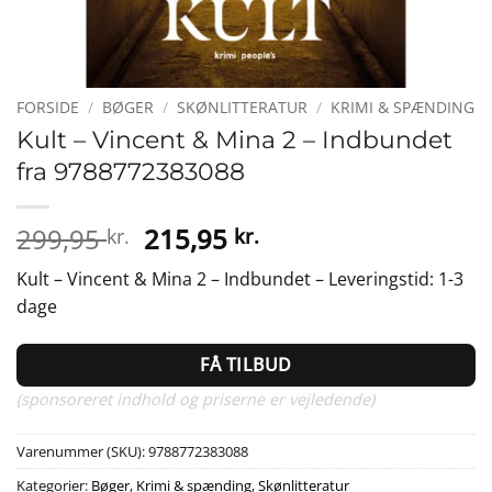
FORSIDE
/
BØGER
/
SKØNLITTERATUR
/
KRIMI & SPÆNDING
Kult – Vincent & Mina 2 – Indbundet
fra 9788772383088
Den
Den
299,95
215,95
kr.
kr.
oprindelige
aktuelle
Kult – Vincent & Mina 2 – Indbundet – Leveringstid: 1-3
pris
pris
dage
var:
er:
299,95 kr..
215,95 kr..
FÅ TILBUD
(sponsoreret indhold og priserne er vejledende)
Varenummer (SKU):
9788772383088
Kategorier:
Bøger
,
Krimi & spænding
,
Skønlitteratur