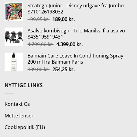
oprindelige
aktuelle
Stratego Junior - Disney udgave fra Jumbo
pris
pris
8710126198032
var:
er:
Den
Den
199,95
kr.
189,00
kr.
399,00 kr..
249,00 kr..
oprindelige
aktuelle
Asalvo kombivogn - Trio Manilva fra asalvo
pris
pris
8435195919431
var:
er:
Den
Den
4.799,00
kr.
4.399,00
kr.
199,95 kr..
189,00 kr..
oprindelige
aktuelle
Balmain Care Leave In Conditioning Spray
pris
pris
200 ml fra Balmain Paris
var:
er:
Den
Den
339,00
kr.
254,25
kr.
4.799,00 kr..
4.399,00 kr..
oprindelige
aktuelle
pris
pris
NYTTIGE LINKS
var:
er:
339,00 kr..
254,25 kr..
Kontakt Os
Mette Jensen
Cookiepolitik (EU)