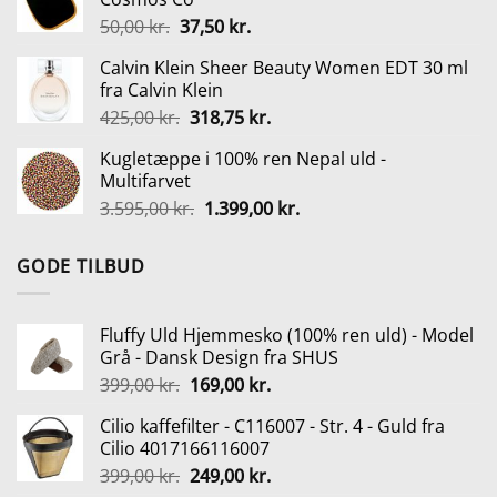
var:
er:
Den
Den
50,00
kr.
37,50
kr.
99,95 kr..
81,00 kr..
oprindelige
aktuelle
Calvin Klein Sheer Beauty Women EDT 30 ml
pris
pris
fra Calvin Klein
var:
er:
Den
Den
425,00
kr.
318,75
kr.
50,00 kr..
37,50 kr..
oprindelige
aktuelle
Kugletæppe i 100% ren Nepal uld -
pris
pris
Multifarvet
var:
er:
Den
Den
3.595,00
kr.
1.399,00
kr.
425,00 kr..
318,75 kr..
oprindelige
aktuelle
pris
pris
GODE TILBUD
var:
er:
3.595,00 kr..
1.399,00 kr..
Fluffy Uld Hjemmesko (100% ren uld) - Model
Grå - Dansk Design fra SHUS
Den
Den
399,00
kr.
169,00
kr.
oprindelige
aktuelle
Cilio kaffefilter - C116007 - Str. 4 - Guld fra
pris
pris
Cilio 4017166116007
var:
er:
Den
Den
399,00
kr.
249,00
kr.
399,00 kr..
169,00 kr..