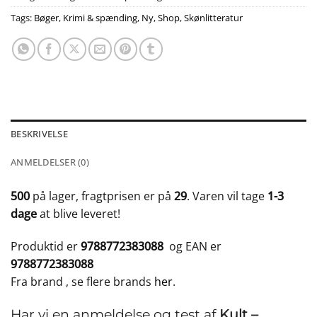
Tags:
Bøger
,
Krimi & spænding
,
Ny
,
Shop
,
Skønlitteratur
BESKRIVELSE
ANMELDELSER (0)
500
på lager, fragtprisen er på
29
. Varen vil tage
1-3
dage
at blive leveret!
Produktid er
9788772383088
og EAN er
9788772383088
Fra brand
, se flere brands
her
.
Har vi en anmeldelse og test af
Kult –