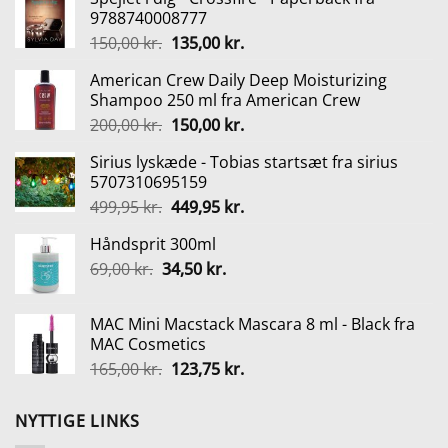
9788740008777
Den
Den
150,00
kr.
135,00
kr.
oprindelige
aktuelle
American Crew Daily Deep Moisturizing
pris
pris
Shampoo 250 ml fra American Crew
var:
er:
Den
Den
200,00
kr.
150,00
kr.
150,00 kr..
135,00 kr..
oprindelige
aktuelle
Sirius lyskæde - Tobias startsæt fra sirius
pris
pris
5707310695159
var:
er:
Den
Den
499,95
kr.
449,95
kr.
200,00 kr..
150,00 kr..
oprindelige
aktuelle
Håndsprit 300ml
pris
pris
Den
Den
69,00
kr.
34,50
var:
kr.
er:
oprindelige
aktuelle
499,95 kr..
449,95 kr..
pris
pris
MAC Mini Macstack Mascara 8 ml - Black fra
var:
er:
MAC Cosmetics
69,00 kr..
34,50 kr..
Den
Den
165,00
kr.
123,75
kr.
oprindelige
aktuelle
pris
pris
NYTTIGE LINKS
var:
er: