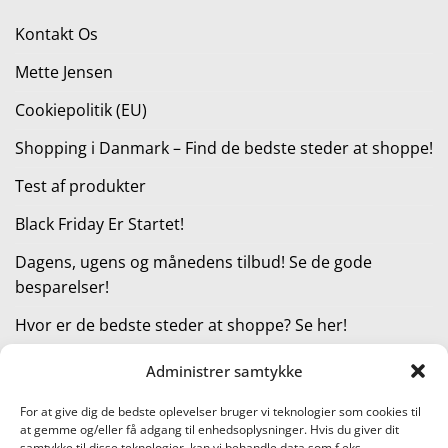
165,00 kr..
123,75 kr..
Kontakt Os
Mette Jensen
Cookiepolitik (EU)
Shopping i Danmark – Find de bedste steder at shoppe!
Test af produkter
Black Friday Er Startet!
Dagens, ugens og månedens tilbud! Se de gode
besparelser!
Hvor er de bedste steder at shoppe? Se her!
Administrer samtykke
KATEGORIER
For at give dig de bedste oplevelser bruger vi teknologier som cookies til
at gemme og/eller få adgang til enhedsoplysninger. Hvis du giver dit
Kategorier
samtykke til disse teknologier, kan vi behandle data som f.eks.