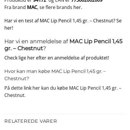
Produktid er
94172
og EAN er
773602002009
Fra brand
MAC
, se flere brands
her
.
Har vi en test af MAC Lip Pencil 1,45 gr. – Chestnut? Se
her!
Har vi en anmeldelse af
MAC Lip Pencil 1,45
gr. – Chestnut
?
Check lige her efter en anmeldelse af produktet!
Hvor kan man købe MAC Lip Pencil 1,45 gr. –
Chestnut?
På dette
link
her kan du købe MAC Lip Pencil 1,45 gr. –
Chestnut.
RELATEREDE VARER