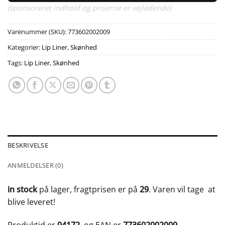
(sponsoreret indhold og priserne er vejledende)
Varenummer (SKU):
773602002009
Kategorier:
Lip Liner
,
Skønhed
Tags:
Lip Liner
,
Skønhed
BESKRIVELSE
ANMELDELSER (0)
in stock
på lager, fragtprisen er på
29
. Varen vil tage
at
blive leveret!