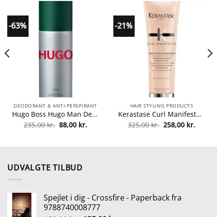
-63%
-21%
DEODORANT & ANTI-PERSPIRANT
HAIR STYLING PRODUCTS
Hugo Boss Hugo Man Deodorant Spray 150 ml fra Hugo Boss
Kerastase Curl Manifesto Creme De Jour Fondamentale Leave-In 150 ml fra Kerastase
Den
Den
Den
Den
235,00
kr.
88,00
kr.
325,00
kr.
258,00
kr.
lle
oprindelige
aktuelle
oprindelige
aktuel
pris
pris
pris
pris
var:
er:
var:
er:
6 kr..
235,00 kr..
88,00 kr..
325,00 kr..
258,00 
UDVALGTE TILBUD
Spejlet i dig - Crossfire - Paperback fra
9788740008777