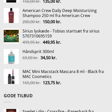
Den
Den
150,00
kr.
135,00
kr.
oprindelige
aktuelle
American Crew Daily Deep Moisturizing
pris
pris
Shampoo 250 ml fra American Crew
var:
er:
Den
Den
200,00
kr.
150,00
kr.
150,00 kr..
135,00 kr..
oprindelige
aktuelle
Sirius lyskæde - Tobias startsæt fra sirius
pris
pris
5707310695159
var:
er:
Den
Den
499,95
kr.
449,95
kr.
200,00 kr..
150,00 kr..
oprindelige
aktuelle
Håndsprit 300ml
pris
pris
Den
Den
69,00
kr.
34,50
var:
kr.
er:
oprindelige
aktuelle
499,95 kr..
449,95 kr..
pris
pris
MAC Mini Macstack Mascara 8 ml - Black fra
var:
er:
MAC Cosmetics
69,00 kr..
34,50 kr..
Den
Den
165,00
kr.
123,75
kr.
oprindelige
aktuelle
pris
pris
GODE TILBUD
var:
er:
165,00 kr..
123,75 kr..
Spejlet i dig - Crossfire - Paperback fra