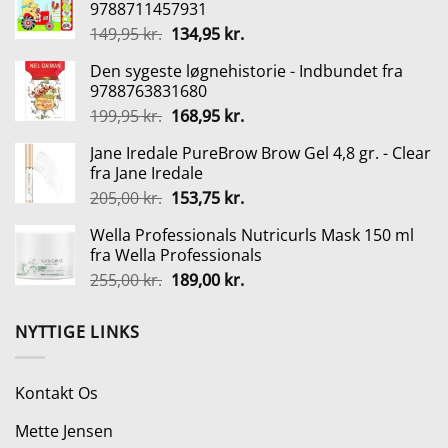
9788711457931
var:
er:
Den
Den
149,95
kr.
134,95
kr.
365,00 kr..
330,00 kr..
oprindelige
aktuelle
Den sygeste løgnehistorie - Indbundet fra
pris
pris
9788763831680
var:
er:
Den
Den
199,95
kr.
168,95
kr.
149,95 kr..
134,95 kr..
oprindelige
aktuelle
Jane Iredale PureBrow Brow Gel 4,8 gr. - Clear
pris
pris
fra Jane Iredale
var:
er:
Den
Den
205,00
kr.
153,75
kr.
199,95 kr..
168,95 kr..
oprindelige
aktuelle
Wella Professionals Nutricurls Mask 150 ml
pris
pris
fra Wella Professionals
var:
er:
Den
Den
255,00
kr.
189,00
kr.
205,00 kr..
153,75 kr..
oprindelige
aktuelle
pris
pris
NYTTIGE LINKS
var:
er:
255,00 kr..
189,00 kr..
Kontakt Os
Mette Jensen