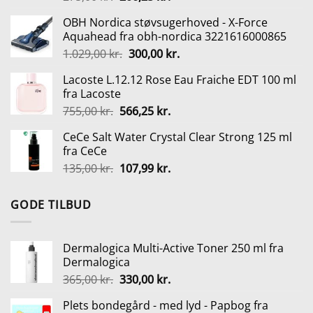
oprindelige
aktuelle
OBH Nordica støvsugerhoved - X-Force
pris
pris
Aquahead fra obh-nordica 3221616000865
var:
er:
Den
Den
1.029,00
kr.
300,00
kr.
275,00 kr..
206,25 kr..
oprindelige
aktuelle
Lacoste L.12.12 Rose Eau Fraiche EDT 100 ml
pris
pris
fra Lacoste
var:
er:
Den
Den
755,00
kr.
566,25
kr.
1.029,00 kr..
300,00 kr..
oprindelige
aktuelle
CeCe Salt Water Crystal Clear Strong 125 ml
pris
pris
fra CeCe
var:
er:
Den
Den
135,00
kr.
107,99
kr.
755,00 kr..
566,25 kr..
oprindelige
aktuelle
pris
pris
GODE TILBUD
var:
er:
135,00 kr..
107,99 kr..
Dermalogica Multi-Active Toner 250 ml fra
Dermalogica
Den
Den
365,00
kr.
330,00
kr.
oprindelige
aktuelle
Plets bondegård - med lyd - Papbog fra
pris
pris