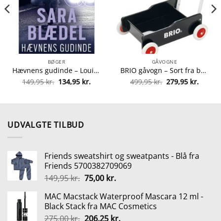
BØGER
GÅVOGNE
Hævnens gudinde – Louise Rick 5 – Paperback fra 9788771080711
BRIO gåvogn – Sort fra brio 7312350313512
Den
Den
Den
Den
149,95
kr.
134,95
kr.
499,95
kr.
279,95
kr.
oprindelige
aktuelle
oprindelige
aktuel
pris
pris
pris
pris
var:
er:
var:
er:
149,95 kr..
134,95 kr..
499,95 kr..
279,95 
UDVALGTE TILBUD
Friends sweatshirt og sweatpants - Blå fra
Friends 5700382709069
Den
Den
149,95
kr.
75,00
kr.
oprindelige
aktuelle
MAC Macstack Waterproof Mascara 12 ml -
pris
pris
Black Stack fra MAC Cosmetics
var:
er:
Den
Den
275,00
kr.
206,25
kr.
149,95 kr..
75,00 kr..