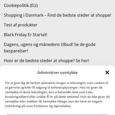
Cookiepolitik (EU)
Shopping i Danmark – Find de bedste steder at shoppe!
Test af produkter
Black Friday Er Startet!
Dagens, ugens og månedens tilbud! Se de gode
besparelser!
Hvor er de bedste steder at shoppe? Se her!
Administrer samtykke
KATEGORIER
For at give dig de bedste oplevelser bruger vi teknologier som cookies til
at gemme og/eller få adgang til enhedsoplysninger. Hvis du giver dit
Kategorier
samtykke til disse teknologier, kan vi behandle data som f.eks.
browsingadfærd eller unikke ID'er på dette websted. Hvis du ikke giver dit
samtykke eller trækker dit samtykke tilbage, kan det have en negativ
indvirkning på visse funktioner og egenskaber.
Læs vores guide til online shopping