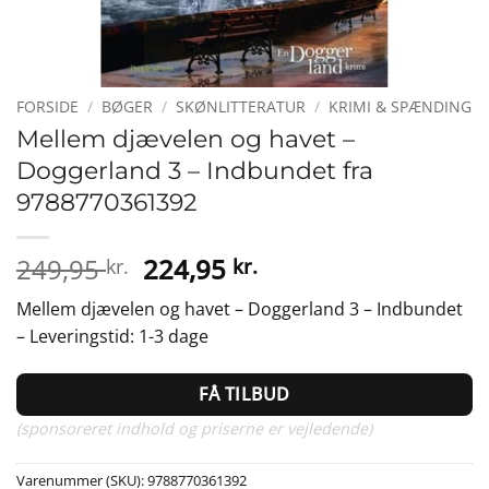
FORSIDE
/
BØGER
/
SKØNLITTERATUR
/
KRIMI & SPÆNDING
Mellem djævelen og havet –
Doggerland 3 – Indbundet fra
9788770361392
Den
Den
249,95
224,95
kr.
kr.
oprindelige
aktuelle
Mellem djævelen og havet – Doggerland 3 – Indbundet
pris
pris
– Leveringstid: 1-3 dage
var:
er:
249,95 kr..
224,95 kr..
FÅ TILBUD
(sponsoreret indhold og priserne er vejledende)
Varenummer (SKU):
9788770361392