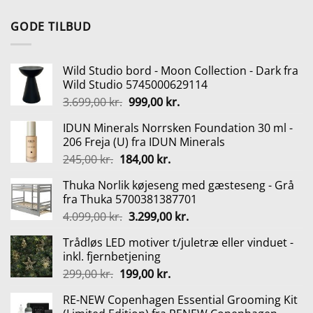
oprindelige
aktuelle
pris
pris
GODE TILBUD
var:
er:
747,95 kr..
539,00 kr..
Wild Studio bord - Moon Collection - Dark fra
Wild Studio 5745000629114
Den
Den
3.699,00
kr.
999,00
kr.
oprindelige
aktuelle
IDUN Minerals Norrsken Foundation 30 ml -
pris
pris
206 Freja (U) fra IDUN Minerals
var:
er:
Den
Den
245,00
kr.
184,00
kr.
3.699,00 kr..
999,00 kr..
oprindelige
aktuelle
Thuka Norlik køjeseng med gæsteseng - Grå
pris
pris
fra Thuka 5700381387701
var:
er:
Den
Den
4.099,00
kr.
3.299,00
kr.
245,00 kr..
184,00 kr..
oprindelige
aktuelle
Trådløs LED motiver t/juletræ eller vinduet -
pris
pris
inkl. fjernbetjening
var:
er:
Den
Den
299,00
kr.
199,00
kr.
4.099,00 kr..
3.299,00 kr..
oprindelige
aktuelle
RE-NEW Copenhagen Essential Grooming Kit
pris
pris