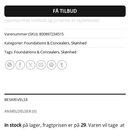
FÅ TILBUD
(sponsoreret indhold og priserne er vejledende)
Varenummer (SKU):
800897234515
Kategorier:
Foundations & Concealers
,
Skønhed
Tags:
Foundations & Concealers
,
Skønhed
BESKRIVELSE
ANMELDELSER (0)
in stock
på lager, fragtprisen er på
29
. Varen vil tage
at