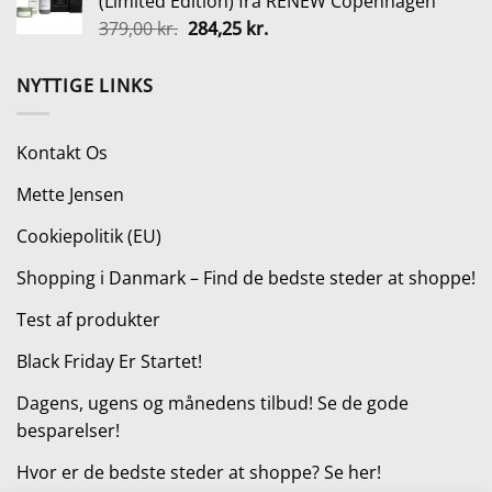
(Limited Edition) fra RENEW Copenhagen
var:
er:
Den
Den
379,00
kr.
284,25
kr.
299,00 kr..
199,00 kr..
oprindelige
aktuelle
pris
pris
NYTTIGE LINKS
var:
er:
379,00 kr..
284,25 kr..
Kontakt Os
Mette Jensen
Cookiepolitik (EU)
Shopping i Danmark – Find de bedste steder at shoppe!
Test af produkter
Black Friday Er Startet!
Dagens, ugens og månedens tilbud! Se de gode
besparelser!
Hvor er de bedste steder at shoppe? Se her!