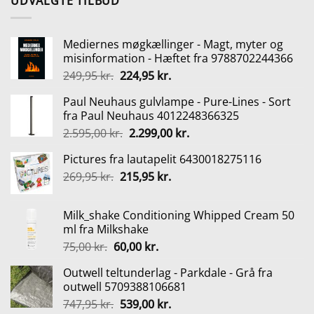
UDVALGTE TILBUD
Mediernes møgkællinger - Magt, myter og
misinformation - Hæftet fra 9788702244366
Den
Den
249,95
kr.
224,95
kr.
oprindelige
aktuelle
Paul Neuhaus gulvlampe - Pure-Lines - Sort
pris
pris
fra Paul Neuhaus 4012248366325
var:
er:
Den
Den
2.595,00
kr.
2.299,00
kr.
249,95 kr..
224,95 kr..
oprindelige
aktuelle
Pictures fra lautapelit 6430018275116
pris
pris
Den
Den
269,95
kr.
215,95
var:
kr.
er:
oprindelige
aktuelle
2.595,00 kr..
2.299,00 kr..
pris
pris
Milk_shake Conditioning Whipped Cream 50
var:
er:
ml fra Milkshake
269,95 kr..
215,95 kr..
Den
Den
75,00
kr.
60,00
kr.
oprindelige
aktuelle
Outwell teltunderlag - Parkdale - Grå fra
pris
pris
outwell 5709388106681
var:
er:
Den
Den
747,95
kr.
539,00
kr.
75,00 kr..
60,00 kr..