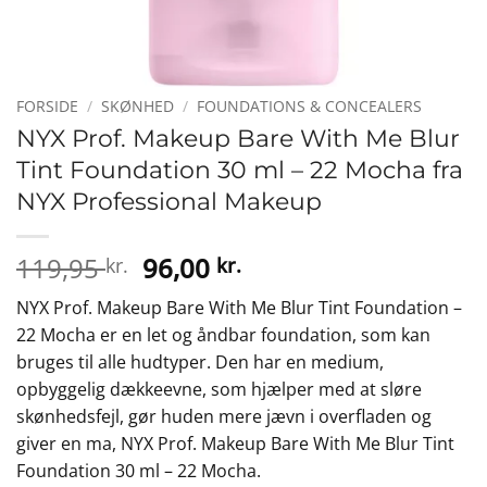
FORSIDE
/
SKØNHED
/
FOUNDATIONS & CONCEALERS
NYX Prof. Makeup Bare With Me Blur
Tint Foundation 30 ml – 22 Mocha fra
NYX Professional Makeup
Den
Den
119,95
96,00
kr.
kr.
oprindelige
aktuelle
NYX Prof. Makeup Bare With Me Blur Tint Foundation –
pris
pris
22 Mocha er en let og åndbar foundation, som kan
var:
er:
bruges til alle hudtyper. Den har en medium,
119,95 kr..
96,00 kr..
opbyggelig dækkeevne, som hjælper med at sløre
skønhedsfejl, gør huden mere jævn i overfladen og
giver en ma, NYX Prof. Makeup Bare With Me Blur Tint
Foundation 30 ml – 22 Mocha.