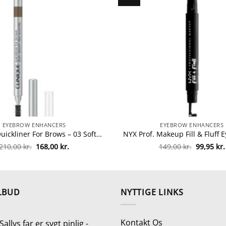
EYEBROW ENHANCERS
EYEBROW ENHANCERS
Clinique Quickliner For Brows – 03 Soft Brown fra Clinique
Den
Den
Den
210,00
kr.
168,00
kr.
149,00
kr.
99,95
kr.
oprindelige
aktuelle
oprindel
pris
pris
pris
var:
er:
var:
210,00 kr..
168,00 kr..
149,00 kr
LBUD
NYTTIGE LINKS
Kontakt Os
Sallys far er sygt pinlig -