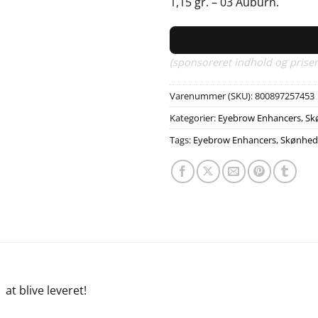
1,15 gr. – 03 Auburn.
(sponsoreret indhold og priser
Varenummer (SKU):
800897257453
Kategorier:
Eyebrow Enhancers
,
Sk
Tags:
Eyebrow Enhancers
,
Skønhed
e
at blive leveret!