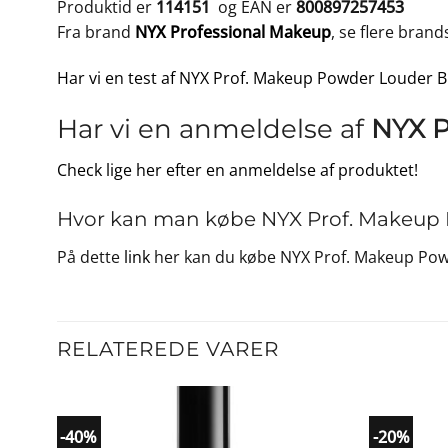
Produktid er
114151
og EAN er
800897257453
Fra brand
NYX Professional Makeup
, se flere bran
Har vi en test af NYX Prof. Makeup Powder Louder Br
Har vi en anmeldelse af
NYX P
Check lige her efter en anmeldelse af produktet!
Hvor kan man købe NYX Prof. Makeup P
På dette
link
her kan du købe NYX Prof. Makeup Powd
RELATEREDE VARER
-40%
-20%