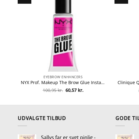
EYEBROW ENHANCERS
NYX Prof. Makeup The Brow Glue Instant Styler 5 gr. – 01 Transparent fra NYX Professional Makeup
Den
Den
100,95
kr.
60,57
kr.
oprindelige
aktuelle
pris
pris
var:
er:
100,95 kr..
60,57 kr..
UDVALGTE TILBUD
GODE TI
Sallys far er sygt pinlig -