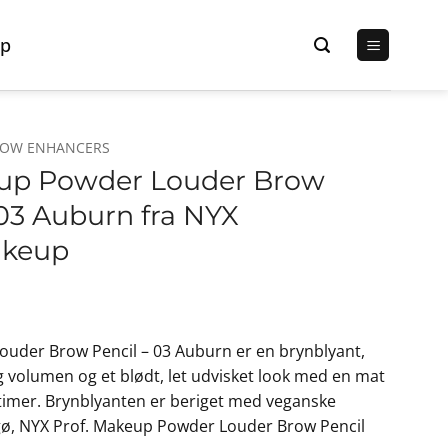
p
ROW ENHANCERS
eup Powder Louder Brow
– 03 Auburn fra NYX
akeup
en
ge
ktuelle
uder Brow Pencil – 03 Auburn er en brynblyant,
ris
g volumen og et blødt, let udvisket look med en mat
r:
12 timer. Brynblyanten er beriget med veganske
8,00 kr..
gø, NYX Prof. Makeup Powder Louder Brow Pencil