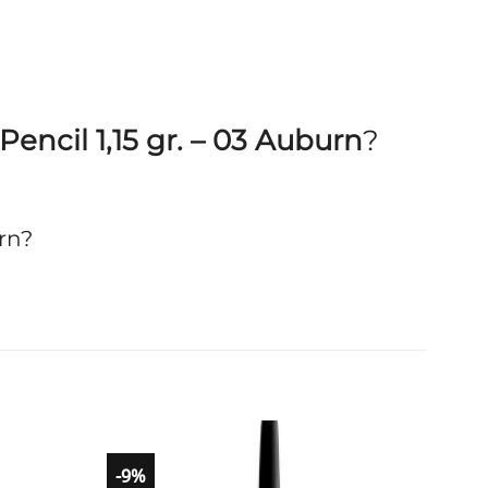
ncil 1,15 gr. – 03 Auburn
?
rn?
-9%