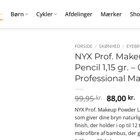
Børn
Cykler
Afdelinger
Mærker
Sho
FORSIDE
/
SKØNHED
/
EYEB
NYX Prof. Mak
Pencil 1,15 gr. 
Professional M
Den
D
99,95
88,00
kr.
kr.
oprindeli
a
NYX Prof. Makeup Powder Lo
pris
p
som giver dine bryn naturli
var:
e
finish, der holder i op til 
99,95 kr..
8
mikrofibre af bambus, der 