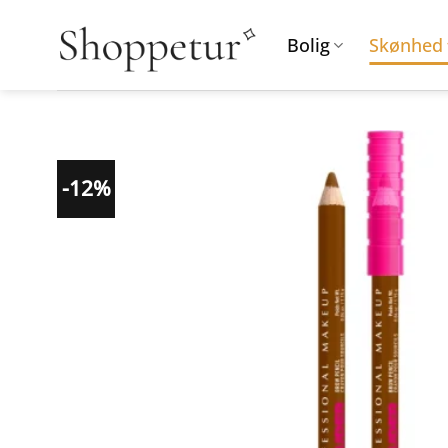
Fortsæt
til
Bolig
Skønhed
indhold
-12%