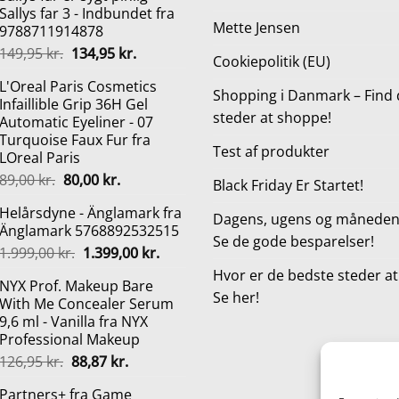
Sallys far 3 - Indbundet fra
Mette Jensen
9788711914878
Den
Den
149,95
kr.
134,95
kr.
Cookiepolitik (EU)
oprindelige
aktuelle
L'Oreal Paris Cosmetics
pris
pris
Shopping i Danmark – Find 
Infaillible Grip 36H Gel
var:
er:
steder at shoppe!
Automatic Eyeliner - 07
149,95 kr..
134,95 kr..
Turquoise Faux Fur fra
Test af produkter
LOreal Paris
Den
Den
89,00
kr.
80,00
kr.
Black Friday Er Startet!
oprindelige
aktuelle
Helårsdyne - Änglamark fra
pris
pris
Dagens, ugens og månedens
Änglamark 5768892532515
var:
er:
Se de gode besparelser!
Den
Den
1.999,00
kr.
1.399,00
kr.
89,00 kr..
80,00 kr..
oprindelige
aktuelle
Hvor er de bedste steder a
NYX Prof. Makeup Bare
pris
pris
Se her!
With Me Concealer Serum
var:
er:
9,6 ml - Vanilla fra NYX
1.999,00 kr..
1.399,00 kr..
Professional Makeup
Den
Den
126,95
kr.
88,87
kr.
oprindelige
aktuelle
Partners+ fra Game
pris
pris