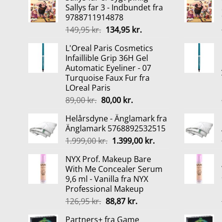
Sallys far 3 - Indbundet fra
9788711914878
Den
Den
149,95
kr.
134,95
kr.
oprindelige
aktuelle
L'Oreal Paris Cosmetics
pris
pris
Infaillible Grip 36H Gel
var:
er:
Automatic Eyeliner - 07
149,95 kr..
134,95 kr..
Turquoise Faux Fur fra
LOreal Paris
Den
Den
89,00
kr.
80,00
kr.
oprindelige
aktuelle
Helårsdyne - Änglamark fra
pris
pris
Änglamark 5768892532515
var:
er:
Den
Den
1.999,00
kr.
1.399,00
kr.
89,00 kr..
80,00 kr..
oprindelige
aktuelle
NYX Prof. Makeup Bare
pris
pris
With Me Concealer Serum
var:
er:
9,6 ml - Vanilla fra NYX
1.999,00 kr..
1.399,00 kr..
Professional Makeup
Den
Den
126,95
kr.
88,87
kr.
oprindelige
aktuelle
Partners+ fra Game
pris
pris