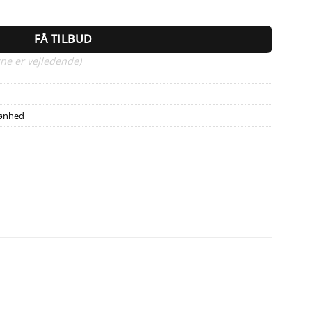
FÅ TILBUD
ne er vejledende)
ønhed