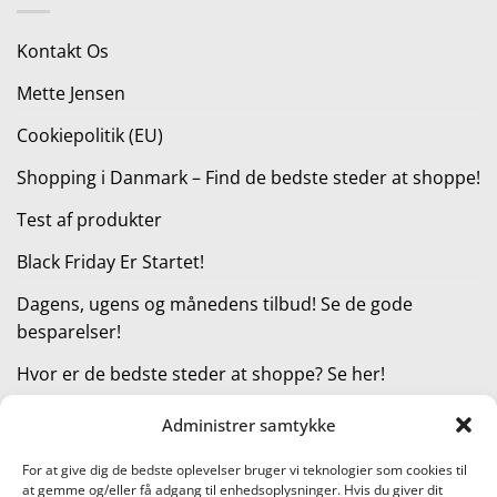
774,00 kr..
476,00 kr..
Kontakt Os
Mette Jensen
Cookiepolitik (EU)
Shopping i Danmark – Find de bedste steder at shoppe!
Test af produkter
Black Friday Er Startet!
Dagens, ugens og månedens tilbud! Se de gode
besparelser!
Hvor er de bedste steder at shoppe? Se her!
Administrer samtykke
KATEGORIER
For at give dig de bedste oplevelser bruger vi teknologier som cookies til
at gemme og/eller få adgang til enhedsoplysninger. Hvis du giver dit
Kategorier