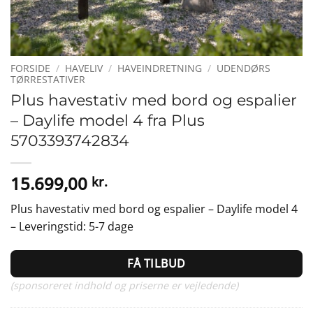
FORSIDE
/
HAVELIV
/
HAVEINDRETNING
/
UDENDØRS
TØRRESTATIVER
Plus havestativ med bord og espalier
– Daylife model 4 fra Plus
5703393742834
15.699,00
kr.
Plus havestativ med bord og espalier – Daylife model 4
– Leveringstid: 5-7 dage
FÅ TILBUD
(sponsoreret indhold og priserne er vejledende)