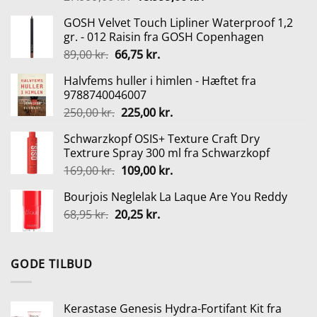
oprindelige
aktuelle
GOSH Velvet Touch Lipliner Waterproof 1,2
pris
pris
gr. - 012 Raisin fra GOSH Copenhagen
var:
er:
Den
Den
89,00
kr.
66,75
kr.
27.999,00 kr..
18.999,00 kr..
oprindelige
aktuelle
Halvfems huller i himlen - Hæftet fra
pris
pris
9788740046007
var:
er:
Den
Den
250,00
kr.
225,00
kr.
89,00 kr..
66,75 kr..
oprindelige
aktuelle
Schwarzkopf OSIS+ Texture Craft Dry
pris
pris
Textrure Spray 300 ml fra Schwarzkopf
var:
er:
Den
Den
169,00
kr.
109,00
kr.
250,00 kr..
225,00 kr..
oprindelige
aktuelle
Bourjois Neglelak La Laque Are You Reddy
pris
pris
Den
Den
68,95
kr.
20,25
var:
kr.
er:
oprindelige
aktuelle
169,00 kr..
109,00 kr..
pris
pris
var:
er:
GODE TILBUD
68,95 kr..
20,25 kr..
Kerastase Genesis Hydra-Fortifant Kit fra