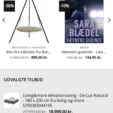
-36%
-10%
BÅLPLADSER & HAVEPEJSE
BØGER
Bon-fire bålstativ fra Bon-fire 5708085110021
Hævnens gudinde – Louise Rick 5 – Paperback fra 9788771080711
Den
Den
Den
Den
1.399,00
kr.
899,00
kr.
149,95
kr.
134,95
kr.
le
oprindelige
aktuelle
oprindelige
aktuel
pris
pris
pris
pris
var:
er:
var:
er:
kr..
1.399,00 kr..
899,00 kr..
149,95 kr..
134,95 
UDVALGTE TILBUD
Living&more elevationsseng - De Lux Natural
- 180 x 200 cm fra living-og-more
5700383044145
Den
Den
27.999,00
kr.
18.999,00
kr.