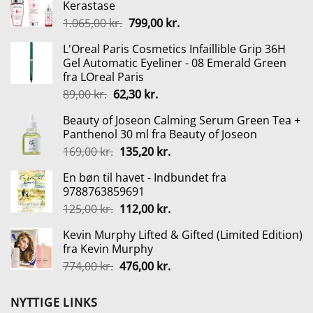
Kerastase
Den
Den
1.065,00
kr.
799,00
kr.
oprindelige
aktuelle
L'Oreal Paris Cosmetics Infaillible Grip 36H
pris
pris
Gel Automatic Eyeliner - 08 Emerald Green
var:
er:
fra LOreal Paris
1.065,00 kr..
799,00 kr..
Den
Den
89,00
kr.
62,30
kr.
oprindelige
aktuelle
Beauty of Joseon Calming Serum Green Tea +
pris
pris
Panthenol 30 ml fra Beauty of Joseon
var:
er:
Den
Den
169,00
kr.
135,20
kr.
89,00 kr..
62,30 kr..
oprindelige
aktuelle
En bøn til havet - Indbundet fra
pris
pris
9788763859691
var:
er:
Den
Den
125,00
kr.
112,00
kr.
169,00 kr..
135,20 kr..
oprindelige
aktuelle
Kevin Murphy Lifted & Gifted (Limited Edition)
pris
pris
fra Kevin Murphy
var:
er:
Den
Den
774,00
kr.
476,00
kr.
125,00 kr..
112,00 kr..
oprindelige
aktuelle
pris
pris
NYTTIGE LINKS
var:
er: