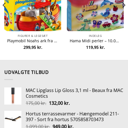
FIGURER & LEGESÆT
INDELEG
Playmobil Noahs ark fra Playmobil 4008789067654
Hama Midi perler – 10.000 stk. fra hama 28178202002
299,95
kr.
119,95
kr.
UDVALGTE TILBUD
MAC Lipglass Lip Gloss 3,1 ml - Beaux fra MAC
Cosmetics
Den
Den
175,00
kr.
132,00
kr.
oprindelige
aktuelle
Hortus terrassevarmer - Hængemodel 211-
pris
pris
397 - Sort fra hortus 5705858703473
var:
er:
Den
Den
1.099,00
kr.
949,00
kr.
175,00 kr..
132,00 kr..