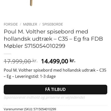
FORSIDE
/
MØBLER
/
SPISEBORDE
Poul M. Volther spisebord med
hollandsk udtræk – C35 – Eg fra FDB
Møbler 5715054010299
Den
Den
17.999,00
14.499,00
kr.
kr.
oprindelige
aktuelle
Poul M. Volther spisebord med hollandsk udtræk – C35
pris
pris
– Eg – Leveringstid: 1-3 dage
var:
er:
17.999,00 kr..
14.499,00 kr.
FÅ TILBUD
(sponsoreret indhold og priserne er vejledende)
Varenummer (SKU):
5715054010299