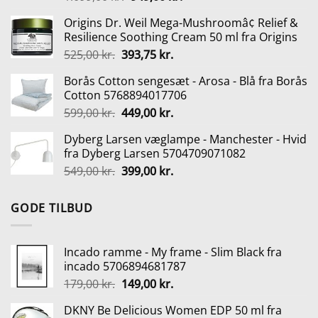
oprindelige
aktuelle
Origins Dr. Weil Mega-Mushroomâ¢ Relief &
pris
pris
Resilience Soothing Cream 50 ml fra Origins
var:
er:
Den
Den
525,00
kr.
393,75
kr.
1.099,00 kr..
949,00 kr..
oprindelige
aktuelle
Borås Cotton sengesæt - Arosa - Blå fra Borås
pris
pris
Cotton 5768894017706
var:
er:
Den
Den
599,00
kr.
449,00
kr.
525,00 kr..
393,75 kr..
oprindelige
aktuelle
Dyberg Larsen væglampe - Manchester - Hvid
pris
pris
fra Dyberg Larsen 5704709071082
var:
er:
Den
Den
549,00
kr.
399,00
kr.
599,00 kr..
449,00 kr..
oprindelige
aktuelle
pris
pris
GODE TILBUD
var:
er:
549,00 kr..
399,00 kr..
Incado ramme - My frame - Slim Black fra
incado 5706894681787
Den
Den
179,00
kr.
149,00
kr.
oprindelige
aktuelle
DKNY Be Delicious Women EDP 50 ml fra
pris
pris