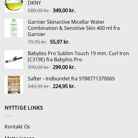
DKNY
var:
er:
Den
Den
580,00
kr.
349,00
kr.
179,00 kr..
149,00 kr..
oprindelige
aktuelle
Garnier Skinactive Micellar Water
pris
pris
Combination & Sensitive Skin 400 ml fra
var:
er:
Garnier
580,00 kr..
349,00 kr..
Den
Den
79,95
kr.
55,97
kr.
oprindelige
aktuelle
Babyliss Pro Sublim Touch 19 mm. Curl Iron
pris
pris
(C319E) fra Babyliss Pro
var:
er:
Den
Den
399,00
kr.
299,00
kr.
79,95 kr..
55,97 kr..
oprindelige
aktuelle
Safter - Indbundet fra 9788771370065
pris
pris
Den
Den
249,95
kr.
var:
224,95
kr.
er:
oprindelige
aktuelle
399,00 kr..
299,00 kr..
pris
pris
var:
er:
NYTTIGE LINKS
249,95 kr..
224,95 kr..
Kontakt Os