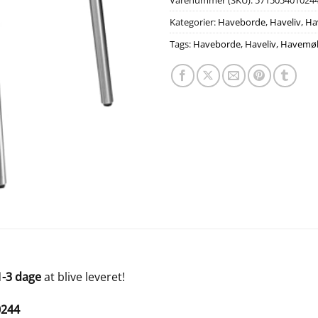
Varenummer (SKU):
571505401024
Kategorier:
Haveborde
,
Haveliv
,
Ha
Tags:
Haveborde
,
Haveliv
,
Havemøb
1-3 dage
at blive leveret!
0244