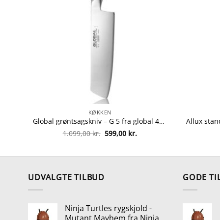
KØKKEN
Global grøntsagskniv – G 5 fra global 4943691805485
Den
Den
1.099,00
kr.
599,00
kr.
oprindelige
aktuelle
pris
pris
var:
er:
1.099,00 kr..
599,00 kr..
UDVALGTE TILBUD
GODE TI
Ninja Turtles rygskjold -
Mutant Mayhem fra Ninja