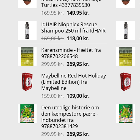
Turtles 43377835530
Den
Den
169,95
kr.
149,95
kr.
oprindelige
aktuelle
IdHAIR Niophlex Rescue
pris
pris
Shampoo 250 ml fra IdHAIR
var:
er:
Den
Den
169,00
kr.
118,00
kr.
169,95 kr..
149,95 kr..
oprindelige
aktuelle
Karensminde - Hæftet fra
pris
pris
9788702206548
var:
er:
Den
Den
299,95
kr.
269,95
kr.
169,00 kr..
118,00 kr..
oprindelige
aktuelle
Maybelline Red Hot Holiday
pris
pris
(Limited Edition) fra
var:
er:
Maybelline
299,95 kr..
269,95 kr..
Den
Den
159,00
kr.
109,00
kr.
oprindelige
aktuelle
Den utrolige historie om
pris
pris
den kæmpestore pære -
var:
er:
Indbundet fra
159,00 kr..
109,00 kr..
9788702381429
Den
Den
299,95
kr.
269,95
kr.