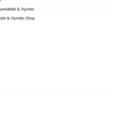
4
vemøbler & -hynder
ler & -hynder
,
Shop