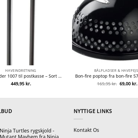
HAVEINDRETNING
BÅLPLADSER & HAVEPEJS
Allux stander 1007 til postkasse – Sort fra allux 5701701590085
Den
449,95
kr.
169,95
kr.
69,00
kr.
oprindel
pris
var:
169,95 kr
LBUD
NYTTIGE LINKS
Kontakt Os
Ninja Turtles rygskjold -
Mutant Mayhem fra Ninja