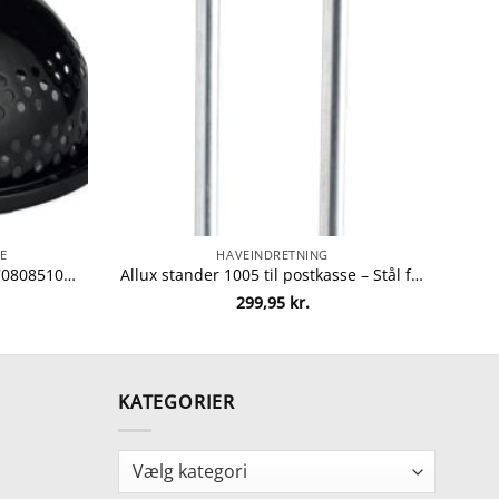
E
HAVEINDRETNING
Bon-fire poptop fra bon-fire 5708085100183
Allux stander 1005 til postkasse – Stål fra allux 5709975100511
Den
299,95
kr.
ige
aktuelle
pris
er:
..
69,00 kr..
KATEGORIER
Kategorier