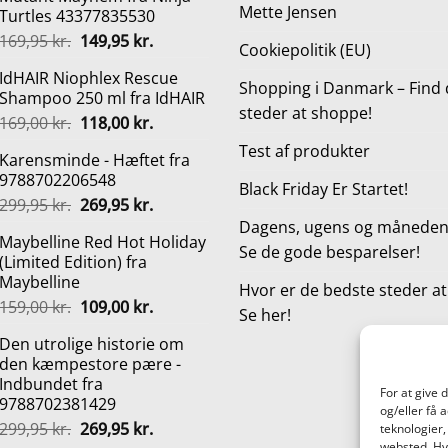
Mette Jensen
Turtles 43377835530
Den
Den
169,95
kr.
149,95
kr.
Cookiepolitik (EU)
oprindelige
aktuelle
IdHAIR Niophlex Rescue
pris
pris
Shopping i Danmark – Find 
Shampoo 250 ml fra IdHAIR
var:
er:
steder at shoppe!
Den
Den
169,00
kr.
118,00
kr.
169,95 kr..
149,95 kr..
oprindelige
aktuelle
Test af produkter
Karensminde - Hæftet fra
pris
pris
9788702206548
var:
er:
Black Friday Er Startet!
Den
Den
299,95
kr.
269,95
kr.
169,00 kr..
118,00 kr..
oprindelige
aktuelle
Dagens, ugens og månedens
Maybelline Red Hot Holiday
pris
pris
Se de gode besparelser!
(Limited Edition) fra
var:
er:
Maybelline
299,95 kr..
269,95 kr..
Hvor er de bedste steder a
Den
Den
159,00
kr.
109,00
kr.
Se her!
oprindelige
aktuelle
Den utrolige historie om
pris
pris
den kæmpestore pære -
var:
er:
Indbundet fra
159,00 kr..
109,00 kr..
For at give 
9788702381429
og/eller få 
Den
Den
299,95
kr.
269,95
kr.
teknologier,
websted. Hvi