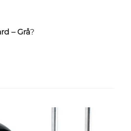
rd – Grå
?