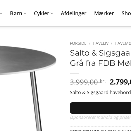
Børn
Cykler
Afdelinger
Mærker
Sho
FORSIDE
/
HAVELIV
/
HAVEMØ
Salto & Sigsgaa
Grå fra FDB Mø
Den
3.999,00
2.799
kr.
oprind
Salto & Sigsgaard havebord 
pris
var:
3.999,0
(sponsoreret indhold og priser