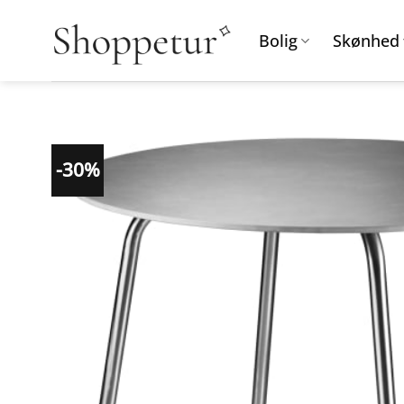
Fortsæt
til
Bolig
Skønhed
indhold
-30%