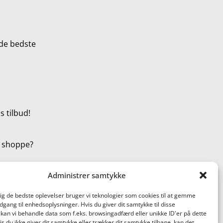
de bedste
 tilbud!
t shoppe?
Administrer samtykke
dig de bedste oplevelser bruger vi teknologier som cookies til at gemme
adgang til enhedsoplysninger. Hvis du giver dit samtykke til disse
 kan vi behandle data som f.eks. browsingadfærd eller unikke ID'er på dette
s du ikke giver dit samtykke eller trækker dit samtykke tilbage, kan det