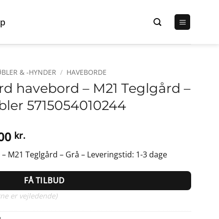
p
BLER & -HYNDER
/
HAVEBORDE
rd havebord – M21 Teglgård –
bler 5715054010244
Den
,00
kr.
elige
aktuelle
– M21 Teglgård – Grå – Leveringstid: 1-3 dage
pris
er:
FÅ TILBUD
0 kr..
2.799,00 kr..
ne er vejledende)