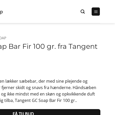
p
OAP
 Bar Fir 100 gr. fra Tangent
Den
lige
aktuelle
 en lækker sæbebar, der med sine plejende og
pris
fjerner skidt og snavs fra hænderne. Håndsæben
er:
 og ikke mindst med en skøn og opkvikkende duft
r..
88,00 kr..
dig tilba, Tangent GC Soap Bar Fir 100 gr..
FÅ TILBUD