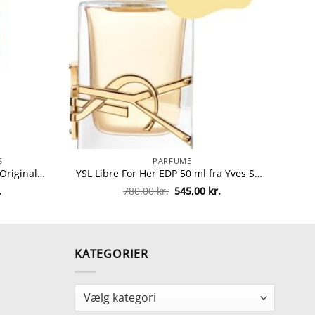
S
PARFUME
Kerastase Elixir Ultime L'huile Originale Hair Oil 100 ml fra Kerastase
YSL Libre For Her EDP 50 ml fra Yves Saint Laurent
Den
Den
Den
.
780,00
kr.
545,00
kr.
ge
aktuelle
oprindelige
aktuelle
pris
pris
pris
er:
var:
er:
.
278,00 kr..
780,00 kr..
545,00 kr..
KATEGORIER
Kategorier