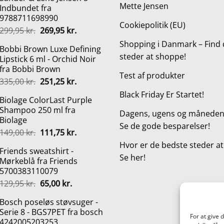
Mette Jensen
Indbundet fra
9788711698990
Cookiepolitik (EU)
Den
Den
299,95
kr.
269,95
kr.
oprindelige
aktuelle
Shopping i Danmark – Find 
Bobbi Brown Luxe Defining
pris
pris
steder at shoppe!
Lipstick 6 ml - Orchid Noir
var:
er:
fra Bobbi Brown
299,95 kr..
269,95 kr..
Test af produkter
Den
Den
335,00
kr.
251,25
kr.
oprindelige
aktuelle
Black Friday Er Startet!
Biolage ColorLast Purple
pris
pris
Shampoo 250 ml fra
var:
er:
Dagens, ugens og månedens
Biolage
335,00 kr..
251,25 kr..
Se de gode besparelser!
Den
Den
149,00
kr.
111,75
kr.
oprindelige
aktuelle
Hvor er de bedste steder a
Friends sweatshirt -
pris
pris
Se her!
Mørkeblå fra Friends
var:
er:
5700383110079
149,00 kr..
111,75 kr..
Den
Den
129,95
kr.
65,00
kr.
oprindelige
aktuelle
Bosch poseløs støvsuger -
pris
pris
Serie 8 - BGS7PET fra bosch
var:
er:
For at give 
4242005203253