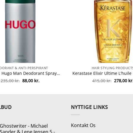
DORANT & ANTI-PERSPIRANT
HAIR STYLING PRODUCT
Hugo Boss Hugo Man Deodorant Spray 150 ml fra Hugo Boss
Den
Den
Den
235,00
kr.
88,00
kr.
415,00
kr.
278,00
kr
oprindelige
aktuelle
oprindeli
pris
pris
pris
var:
er:
var:
235,00 kr..
88,00 kr..
415,00 kr.
LBUD
NYTTIGE LINKS
Kontakt Os
Ghostwriter - Michael
Sander & Lene Jensen 5 -