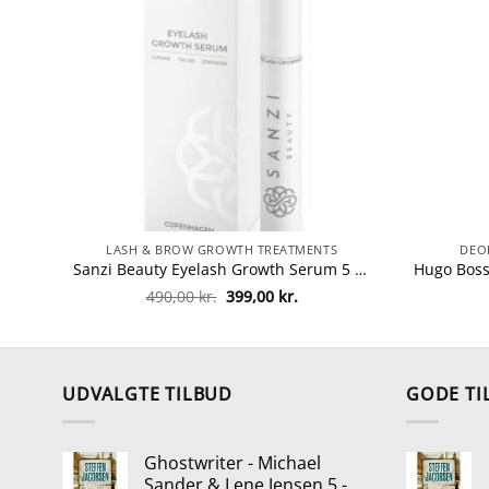
LASH & BROW GROWTH TREATMENTS
DEO
Sanzi Beauty Eyelash Growth Serum 5 ml fra Sanzi Beauty
Den
Den
490,00
kr.
399,00
kr.
oprindelige
aktuelle
pris
pris
var:
er:
490,00 kr..
399,00 kr..
UDVALGTE TILBUD
GODE TI
Ghostwriter - Michael
Sander & Lene Jensen 5 -