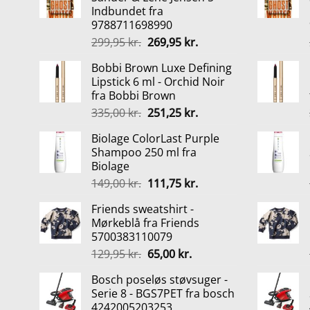
Indbundet fra
9788711698990
Den
Den
299,95
kr.
269,95
kr.
oprindelige
aktuelle
Bobbi Brown Luxe Defining
pris
pris
Lipstick 6 ml - Orchid Noir
var:
er:
fra Bobbi Brown
299,95 kr..
269,95 kr..
Den
Den
335,00
kr.
251,25
kr.
oprindelige
aktuelle
Biolage ColorLast Purple
pris
pris
Shampoo 250 ml fra
var:
er:
Biolage
335,00 kr..
251,25 kr..
Den
Den
149,00
kr.
111,75
kr.
oprindelige
aktuelle
Friends sweatshirt -
pris
pris
Mørkeblå fra Friends
var:
er:
5700383110079
149,00 kr..
111,75 kr..
Den
Den
129,95
kr.
65,00
kr.
oprindelige
aktuelle
Bosch poseløs støvsuger -
pris
pris
Serie 8 - BGS7PET fra bosch
var:
er:
4242005203253