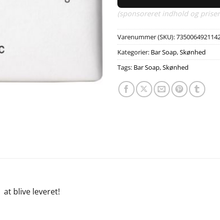
(sponsoreret indhold og priser
Varenummer (SKU):
735006492114
Kategorier:
Bar Soap
,
Skønhed
Tags:
Bar Soap
,
Skønhed
e
at blive leveret!