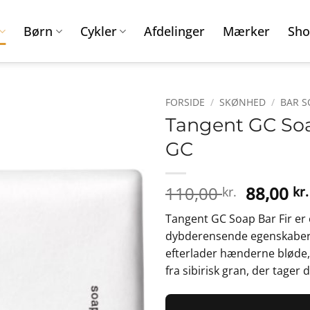
Børn
Cykler
Afdelinger
Mærker
Sho
FORSIDE
/
SKØNHED
/
BAR S
Tangent GC Soap
GC
Den
110,00
88,00
kr.
kr.
oprinde
Tangent GC Soap Bar Fir er
pris
dybderensende egenskaber 
var:
efterlader hænderne bløde,
110,00 k
fra sibirisk gran, der tager 