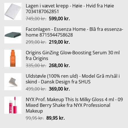
Lagen i vævet krepp - Høie - Hvid fra Høie
7034187062851
Den
Den
749,00
kr.
599,00
kr.
oprindelige
aktuelle
Faconlagen - Essenza Home - Blå fra essenza-
pris
pris
home 8715944758628
var:
er:
Den
Den
299,00
kr.
219,00
kr.
749,00 kr..
599,00 kr..
oprindelige
aktuelle
Origins GinZing Glow-Boosting Serum 30 ml
pris
pris
fra Origins
var:
er:
Den
Den
335,00
kr.
268,00
kr.
299,00 kr..
219,00 kr..
oprindelige
aktuelle
Uldstøvle (100% ren uld) - Model Grå m/sål i
pris
pris
skind - Dansk Design fra SHUS
var:
er:
Den
Den
499,00
kr.
369,00
kr.
335,00 kr..
268,00 kr..
oprindelige
aktuelle
NYX Prof. Makeup This Is Milky Gloss 4 ml - 09
pris
pris
Mixed Berry Shake fra NYX Professional
var:
er:
Makeup
499,00 kr..
369,00 kr..
Den
Den
99,95
kr.
89,95
kr.
oprindelige
aktuelle