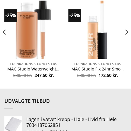
-25%
-25%
FOUNDATIONS & CONCEALERS
FOUNDATIONS & CONCEALERS
MAC Studio Waterweight SPF 30 Foundation 30 ml – NW45 fra MAC Cosmetics
MAC Studio Fix 24hr Smooth Wear Concealer 7 ml – NC38 fra MAC Cosmetics
Den
Den
Den
Den
330,00
kr.
247,50
kr.
230,00
kr.
172,50
kr.
lle
oprindelige
aktuelle
oprindelige
aktuel
pris
pris
pris
pris
var:
er:
var:
er:
0 kr..
330,00 kr..
247,50 kr..
230,00 kr..
172,50 
UDVALGTE TILBUD
Lagen i vævet krepp - Høie - Hvid fra Høie
7034187062851