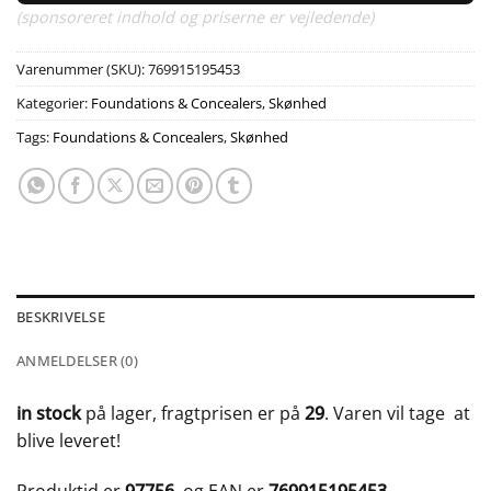
(sponsoreret indhold og priserne er vejledende)
Varenummer (SKU):
769915195453
Kategorier:
Foundations & Concealers
,
Skønhed
Tags:
Foundations & Concealers
,
Skønhed
BESKRIVELSE
ANMELDELSER (0)
in stock
på lager, fragtprisen er på
29
. Varen vil tage
at
blive leveret!