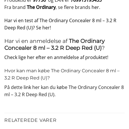
Produktid er
97756
og EAN er
769915195453
Fra brand
The Ordinary
, se flere brands
her
.
Har vi en test af The Ordinary Concealer 8 ml – 3.2 R
Deep Red (U)? Se her!
Har vi en anmeldelse af
The Ordinary
Concealer 8 ml – 3.2 R Deep Red (U)
?
Check lige her efter en anmeldelse af produktet!
Hvor kan man købe The Ordinary Concealer 8 ml –
3.2 R Deep Red (U)?
På dette
link
her kan du købe The Ordinary Concealer 8
ml – 3.2 R Deep Red (U).
RELATEREDE VARER