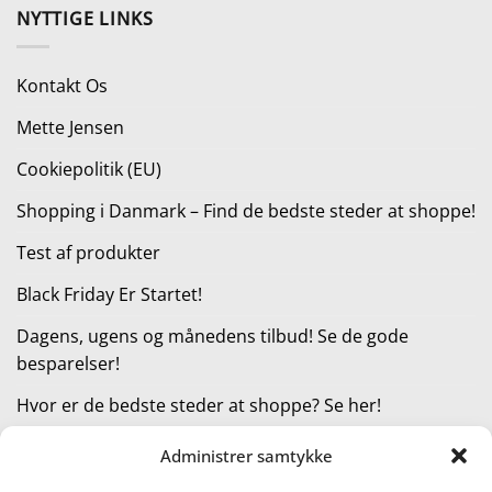
pris
pris
NYTTIGE LINKS
var:
er:
99,95 kr..
89,95 kr..
Kontakt Os
Mette Jensen
Cookiepolitik (EU)
Shopping i Danmark – Find de bedste steder at shoppe!
Test af produkter
Black Friday Er Startet!
Dagens, ugens og månedens tilbud! Se de gode
besparelser!
Hvor er de bedste steder at shoppe? Se her!
Administrer samtykke
KATEGORIER