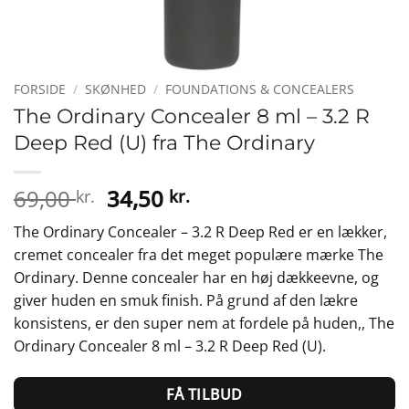
FORSIDE
/
SKØNHED
/
FOUNDATIONS & CONCEALERS
The Ordinary Concealer 8 ml – 3.2 R
Deep Red (U) fra The Ordinary
Den
Den
69,00
34,50
kr.
kr.
oprindelige
aktuelle
The Ordinary Concealer – 3.2 R Deep Red er en lækker,
pris
pris
cremet concealer fra det meget populære mærke The
var:
er:
Ordinary. Denne concealer har en høj dækkeevne, og
69,00 kr..
34,50 kr..
giver huden en smuk finish. På grund af den lækre
konsistens, er den super nem at fordele på huden,, The
Ordinary Concealer 8 ml – 3.2 R Deep Red (U).
FÅ TILBUD