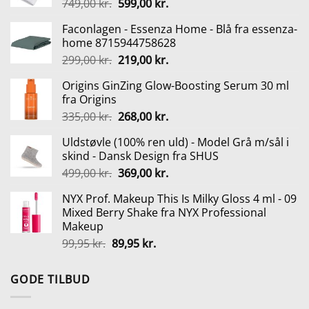
Den
Den
749,00
kr.
599,00
kr.
oprindelige
aktuelle
Faconlagen - Essenza Home - Blå fra essenza-
pris
pris
home 8715944758628
var:
er:
Den
Den
299,00
kr.
219,00
kr.
749,00 kr..
599,00 kr..
oprindelige
aktuelle
Origins GinZing Glow-Boosting Serum 30 ml
pris
pris
fra Origins
var:
er:
Den
Den
335,00
kr.
268,00
kr.
299,00 kr..
219,00 kr..
oprindelige
aktuelle
Uldstøvle (100% ren uld) - Model Grå m/sål i
pris
pris
skind - Dansk Design fra SHUS
var:
er:
Den
Den
499,00
kr.
369,00
kr.
335,00 kr..
268,00 kr..
oprindelige
aktuelle
NYX Prof. Makeup This Is Milky Gloss 4 ml - 09
pris
pris
Mixed Berry Shake fra NYX Professional
var:
er:
Makeup
499,00 kr..
369,00 kr..
Den
Den
99,95
kr.
89,95
kr.
oprindelige
aktuelle
pris
pris
GODE TILBUD
var:
er:
99,95 kr..
89,95 kr..