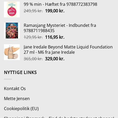
99 % min - Hæftet fra 9788772383798
pris
pris
Den
Den
249,95
kr.
var:
199,00
kr.
er:
oprindelige
aktuelle
99,95 kr..
69,97 kr..
pris
pris
Ramasjang Mysteriet - Indbundet fra
var:
er:
9788711988435
249,95 kr..
199,00 kr..
Den
Den
129,95
kr.
116,95
kr.
oprindelige
aktuelle
Jane Iredale Beyond Matte Liquid Foundation
pris
pris
27 ml - M6 fra Jane Iredale
var:
er:
Den
Den
365,00
kr.
329,00
kr.
129,95 kr..
116,95 kr..
oprindelige
aktuelle
pris
pris
NYTTIGE LINKS
var:
er:
365,00 kr..
329,00 kr..
Kontakt Os
Mette Jensen
Cookiepolitik (EU)