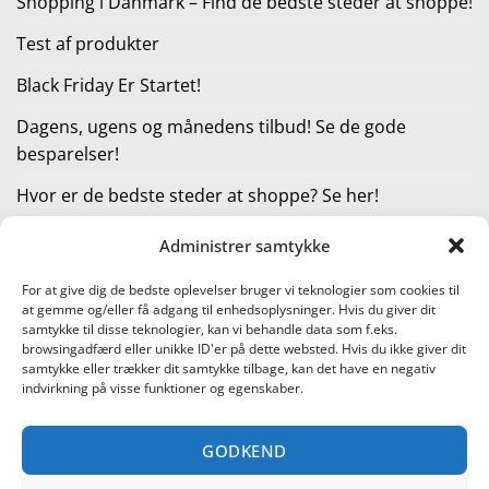
Shopping i Danmark – Find de bedste steder at shoppe!
Test af produkter
Black Friday Er Startet!
Dagens, ugens og månedens tilbud! Se de gode
besparelser!
Hvor er de bedste steder at shoppe? Se her!
Administrer samtykke
KATEGORIER
For at give dig de bedste oplevelser bruger vi teknologier som cookies til
at gemme og/eller få adgang til enhedsoplysninger. Hvis du giver dit
Kategorier
samtykke til disse teknologier, kan vi behandle data som f.eks.
browsingadfærd eller unikke ID'er på dette websted. Hvis du ikke giver dit
samtykke eller trækker dit samtykke tilbage, kan det have en negativ
indvirkning på visse funktioner og egenskaber.
Læs vores guide til online shopping
GODKEND
Visa
PayPal
Stripe
MasterCard
Cash
On