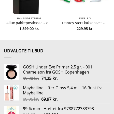
HAVEINDRETNING
INDELEG
Allux pakkepostkasse – 800 – Sort fra Allux 5701701548024
Dantoy stort køkkensæt – 59 dele fra dantoy 5701217042566
1.899,00
kr.
229,95
kr.
UDVALGTE TILBUD
GOSH Under Eye Primer 2,5 gr. - 001
Chameleon fra GOSH Copenhagen
Den
Den
99,00
kr.
74,25
kr.
oprindelige
aktuelle
Maybelline Lifter Gloss 5,4 ml - 16 Rust fra
pris
pris
Maybelline
var:
er:
Den
Den
99,95
kr.
69,97
kr.
99,00 kr..
74,25 kr..
oprindelige
aktuelle
99 % min - Hæftet fra 9788772383798
pris
pris