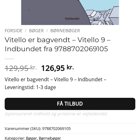
FORSIDE
/
BØGER
/
BØRNEBØGER
Vitello er bagvendt – Vitello 9 –
Indbundet fra 9788702069105
Den
Den
129,95
126,95
kr.
kr.
oprindelige
aktuelle
Vitello er bagvendt – Vitello 9 – Indbundet –
pris
pris
Leveringstid: 1-3 dage
var:
er:
129,95 kr..
126,95 kr..
FÅ TILBUD
(sponsoreret indhold og priserne er vejledende)
Varenummer (SKU):
9788702069105
Kategorier:
Bøger
,
Børnebøger