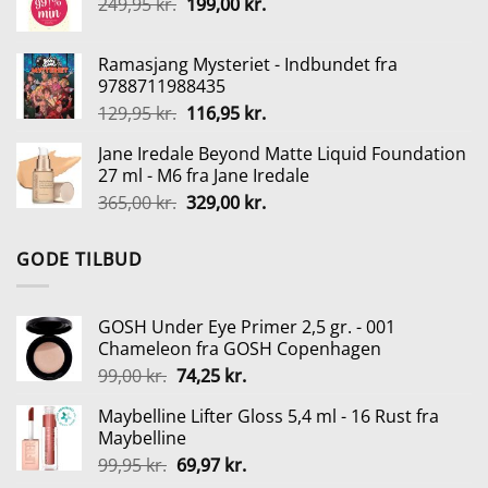
Den
Den
249,95
kr.
var:
199,00
kr.
er:
oprindelige
aktuelle
99,95 kr..
69,97 kr..
pris
pris
Ramasjang Mysteriet - Indbundet fra
var:
er:
9788711988435
249,95 kr..
199,00 kr..
Den
Den
129,95
kr.
116,95
kr.
oprindelige
aktuelle
Jane Iredale Beyond Matte Liquid Foundation
pris
pris
27 ml - M6 fra Jane Iredale
var:
er:
Den
Den
365,00
kr.
329,00
kr.
129,95 kr..
116,95 kr..
oprindelige
aktuelle
pris
pris
GODE TILBUD
var:
er:
365,00 kr..
329,00 kr..
GOSH Under Eye Primer 2,5 gr. - 001
Chameleon fra GOSH Copenhagen
Den
Den
99,00
kr.
74,25
kr.
oprindelige
aktuelle
Maybelline Lifter Gloss 5,4 ml - 16 Rust fra
pris
pris
Maybelline
var:
er:
Den
Den
99,95
kr.
69,97
kr.
99,00 kr..
74,25 kr..
oprindelige
aktuelle