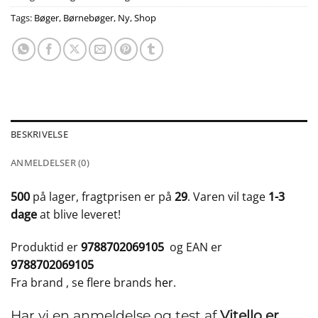
Tags:
Bøger
,
Børnebøger
,
Ny
,
Shop
BESKRIVELSE
ANMELDELSER (0)
500
på lager, fragtprisen er på
29
. Varen vil tage
1-3
dage
at blive leveret!
Produktid er
9788702069105
og EAN er
9788702069105
Fra brand
, se flere brands
her
.
Har vi en anmeldelse og test af
Vitello er